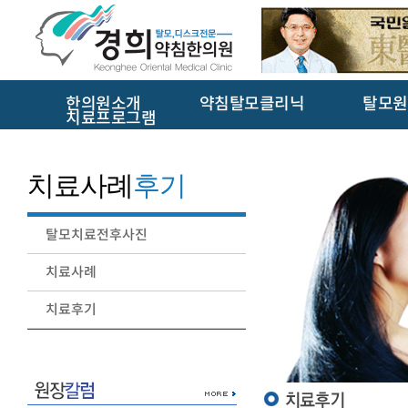
한의원소개
약침탈모클리닉
탈모원
치료프로그램
치료사례
후기
탈모치료전후사진
치료사례
치료후기