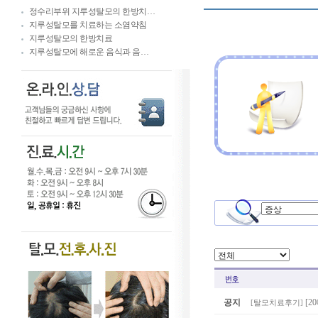
정수리부위 지루성탈모의 한방치…
지루성탈모를 치료하는 소염약침
지루성탈모의 한방치료
지루성탈모에 해로운 음식과 음…
공지
[2
[
탈모치료후기
]