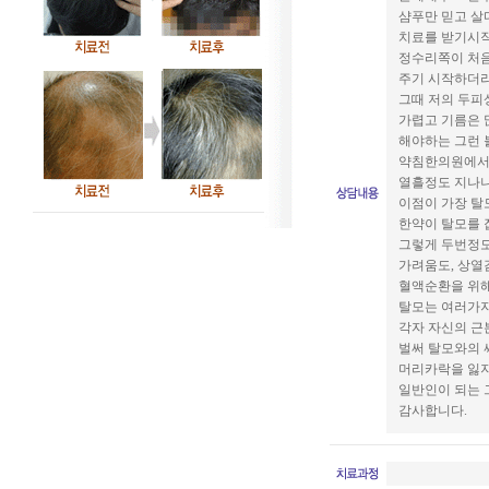
샴푸만 믿고 살다
치료를 받기시
정수리쪽이 처
주기 시작하더
그때 저의 두피
가렵고 기름은 
해야하는 그런 
약침한의원에서
열흘정도 지나니
이점이 가장 
한약이 탈모를 
그렇게 두번정도
가려움도, 상열
혈액순환을 위
탈모는 여러가
각자 자신의 근
벌써 탈모와의 
머리카락을 잃지
일반인이 되는 
감사합니다.