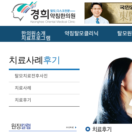
한의원소개
약침탈모클리닉
탈모원
치료프로그램
치료사례
후기
탈모치료전후사진
치료사례
치료후기