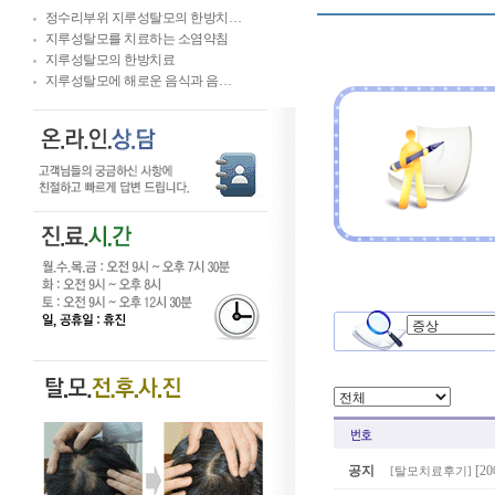
정수리부위 지루성탈모의 한방치…
지루성탈모를 치료하는 소염약침
지루성탈모의 한방치료
지루성탈모에 해로운 음식과 음…
공지
[2
[
탈모치료후기
]