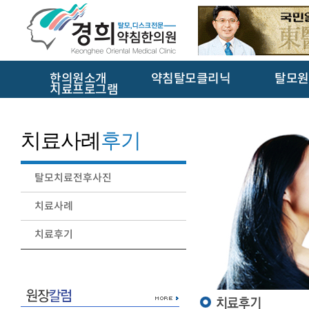
한의원소개
약침탈모클리닉
탈모원
치료프로그램
치료사례
후기
탈모치료전후사진
치료사례
치료후기