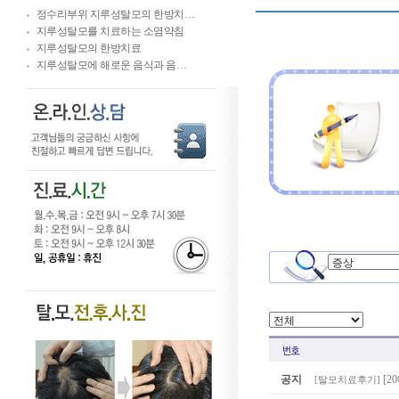
정수리부위 지루성탈모의 한방치…
지루성탈모를 치료하는 소염약침
지루성탈모의 한방치료
지루성탈모에 해로운 음식과 음…
공지
[2
[
탈모치료후기
]