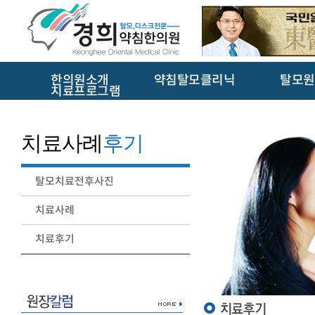
한의원소개
약침탈모클리닉
탈모원
치료프로그램
치료사례
후기
탈모치료전후사진
치료사례
치료후기