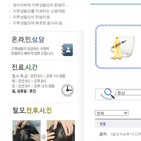
정수리부위 지루성탈모의 한방치…
지루성탈모를 치료하는 소염약침
지루성탈모의 한방치료
지루성탈모에 해로운 음식과 음…
공지
[2
[
탈모치료후기
]