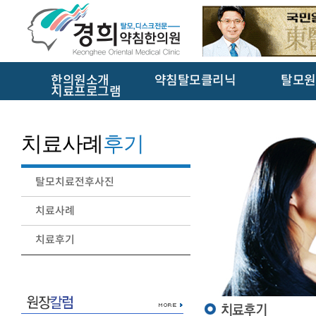
한의원소개
약침탈모클리닉
탈모원
치료프로그램
치료사례
후기
탈모치료전후사진
치료사례
치료후기