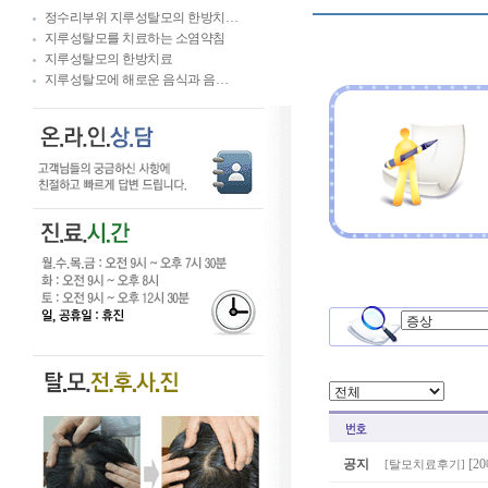
정수리부위 지루성탈모의 한방치…
지루성탈모를 치료하는 소염약침
지루성탈모의 한방치료
지루성탈모에 해로운 음식과 음…
공지
[2
[
탈모치료후기
]