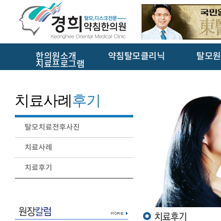
한의원소개
약침탈모클리닉
탈모원
치료프로그램
치료사례
후기
탈모치료전후사진
치료사례
치료후기