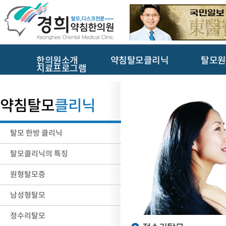
한의원소개
약침탈모클리닉
탈모원
치료프로그램
약침탈모
클리닉
탈모 한방 클리닉
탈모클리닉의 특징
원형탈모증
남성형탈모
정수리탈모