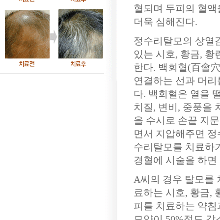
혈되며 두피의 혈액
더욱 심해진다.
정수리탈모의 상열감
있는 시호, 황금, 
한다. 백회혈(百會
연결하는 선과 머리
다. 백회혈은 열을 
치질, 변비, 중풍을
을 수시로 손끝 지
면서 지압해주면 정
수리탈모를 치료하기 
경혈에 시술을 하면
A씨의 경우 탈모를 
료하는 시호, 황금,
피를 치료하는 약침
모양이 50%정도 감