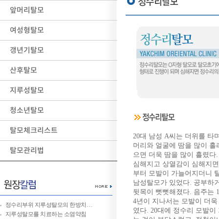
앞머리탈모
여성형탈모
갱년기탈모
산후탈모
지루성탈모
청소년탈모
탈모체크리스트
20대 남성 A씨는 더위를 타
머리와 얼굴에 땀을 많이 흘
탈모관리법
으면 더욱 땀을 많이 흘렸다
심해지고 상열감이 심해지면
부터 모발이 가늘어지더니 
남성탈모가 있었다. 공부하
뒷목이 뻣뻣해졌다. 음주는 1
4년이 지나서는 모발이 더욱
정수리부위 지루성탈모의 한방치…
였다. 20대에 정수리 모발
지루성탈모를 치료하는 소염약침