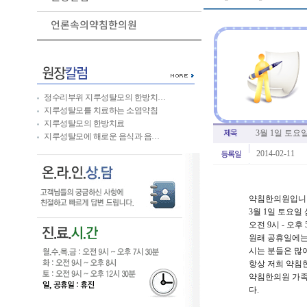
언론속의약침한의원
정수리부위 지루성탈모의 한방치…
지루성탈모를 치료하는 소염약침
지루성탈모의 한방치료
3월 1일 토요
지루성탈모에 해로운 음식과 음…
2014-02-11
약침한의원입니
3월 1일 토요
오전 9시 - 오후
원래 공휴일에는
시는 분들은 많
항상 저희 약침
약침한의원 가족
다.