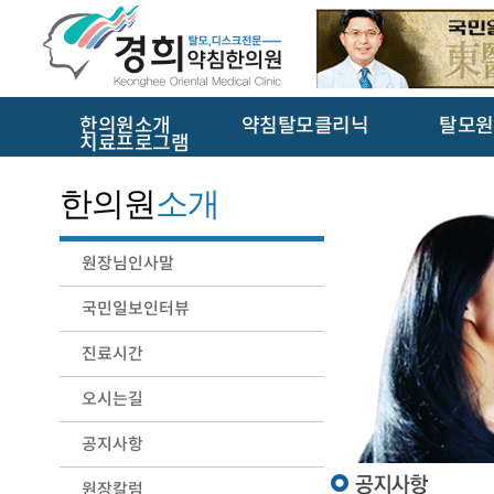
한의원소개
약침탈모클리닉
탈모원
치료프로그램
한의원
소개
원장님인사말
국민일보인터뷰
진료시간
오시는길
공지사항
원장칼럼