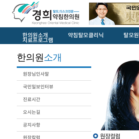
한의원소개
약침탈모클리닉
탈모원
치료프로그램
한의원
소개
원장님인사말
국민일보인터뷰
진료시간
오시는길
공지사항
원장칼럼