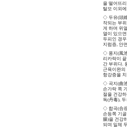
을 떨어뜨리
탈모 이외에 
◇ 두유(頭
작되는 부위
게 하며 위
열이 있으면
두피인 경우
지럼증, 안
◇ 풍지(風池
리카락이 끝
간 부위다.
근육이완의 효
항강증을 치
◇ 곡지(曲
손가락 쪽 
절을 건강하
독(丹毒), 
◇ 합곡(合
손등쪽 기골
腸)을 건강
되며 일체 두