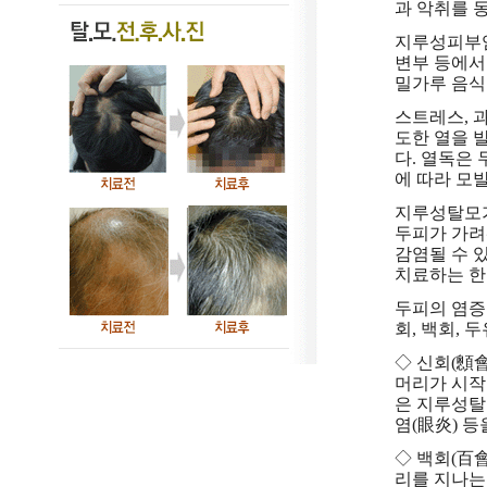
과 악취를 동
지루성피부염
변부 등에서
밀가루 음식
스트레스, 
도한 열을 
다. 열독은
에 따라 모
지루성탈모가
두피가 가려
감염될 수 
치료하는 한약
두피의 염증
회, 백회, 두
◇ 신회(顖會
머리가 시작
은 지루성탈
염(眼炎) 
◇ 백회(百會
리를 지나는