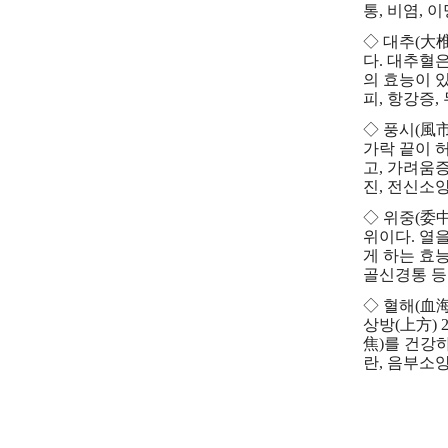
통, 비염, 
◇ 대추(大椎
다. 대추혈
의 효능이 있
피, 항강증,
◇ 풍시(風市
가락 끝이 
고, 가려움
진, 전신소
◇ 위중(委
위이다. 열
게 하는 효능
골신경통 등
◇ 혈해(血
상방(上方)
焦)를 건강
란, 음부소