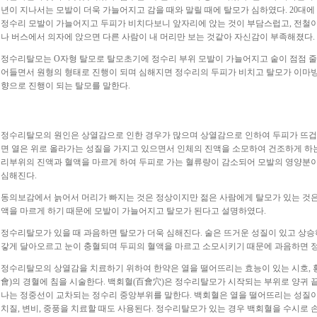
년이 지나서는 모발이 더욱 가늘어지고 감을 때와 말릴 때에 탈모가 심하였다. 20대에
정수리 모발이 가늘어지고 두피가 비치다보니 앞자리에 앉는 것이 부담스럽고, 전철
나 버스에서 의자에 앉으면 다른 사람이 내 머리만 보는 것같아 자신감이 부족해졌다.
정수리탈모는 O자형 탈모로 탈모초기에 정수리 부위 모발이 가늘어지고 숱이 점점 줄
어들면서 원형의 형태로 진행이 되며 심해지면 정수리의 두피가 비치고 탈모가 이마
향으로 진행이 되는 탈모를 말한다.
정수리탈모의 원인은 상열감으로 인한 경우가 많으며 상열감으로 인하여 두피가 뜨겁고
면 열은 위로 올라가는 성질을 가지고 있으면서 인체의 진액을 소모하여 건조하게 하
리부위의 진액과 혈액을 마르게 하여 두피로 가는 혈류량이 감소되어 모발의 영양분
심해진다.
동의보감에서 늙어서 머리가 빠지는 것은 정상이지만 젊은 사람에게 탈모가 있는 것은 
액을 마르게 하기 때문에 모발이 가늘어지고 탈모가 된다고 설명하였다.
정수리탈모가 있을 때 과음하면 탈모가 더욱 심해진다. 술은 뜨거운 성질이 있고 상승
갛게 달아오르고 눈이 충혈되며 두피의 혈액을 마르고 소모시키기 때문에 과음하면 
정수리탈모의 상열감을 치료하기 위하여 한약은 열을 떨어뜨리는 효능이 있는 시호, 황
會)의 경혈에 침을 시술한다. 백회혈(百會穴)은 정수리탈모가 시작되는 부위로 양귀 
나는 정중선이 교차되는 정수리 중앙부위를 말한다. 백회혈은 열을 떨어뜨리는 성질이 
치질, 변비, 중풍을 치료할 때도 사용된다. 정수리탈모가 있는 경우 백회혈을 수시로