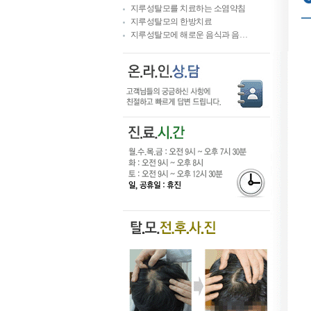
지루성탈모를 치료하는 소염약침
지루성탈모의 한방치료
지루성탈모에 해로운 음식과 음…