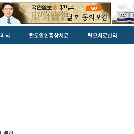
리닉
탈모원인증상치료
탈모치료한약