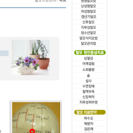
탈모치료한약>
백회
4