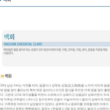
20대 남성 A씨는 더위를 타며, 얼굴이나 상체로 상열감(上熱感)을 느끼며 머리와 얼굴
에 땀을 많이 흘리는데 특히 매운 음식이나 뜨거운 음식을 먹으면 더욱 땀을 많이 흘렸
다. 그런데 고3과 재수생활을 하면서 스트레스가 심해지고 상열감이 심해지면서 두피
에 지루성 피부염이 나타나고 정수리부터 모발이 가늘어지더니 탈모가 심해지게 되었
다. 가족력은 아버지가 남성탈모가 있었다. 공부하거나 컴퓨터를 오래할 때면 어깨가
뻐근하면서 뒷목이 뻣뻣해졌다. 음주는 1주일에 1~2회 정도 하였다. 탈모가 시작된지 