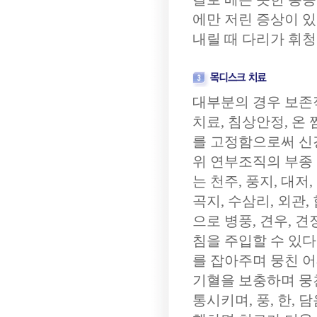
에만 저린 증상이 있
내릴 때 다리가 휘청
대부분의 경우 보존
치료, 침상안정, 온
를 고정함으로써 신
위 연부조직의 부종
는 천주, 풍지, 대저,
곡지, 수삼리, 외관
으로 병풍, 견우, 견정
침을 주입할 수 있
를 잡아주며 뭉친 
기혈을 보충하며 뭉
통시키며, 풍, 한, 