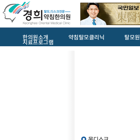
한의원소개
약침탈모클리닉
탈모원
치료프로그램