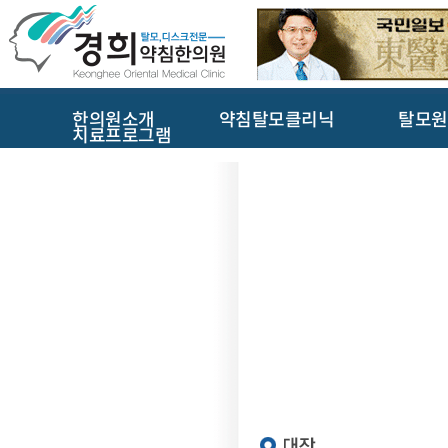
한의원소개
약침탈모클리닉
탈모원
치료프로그램