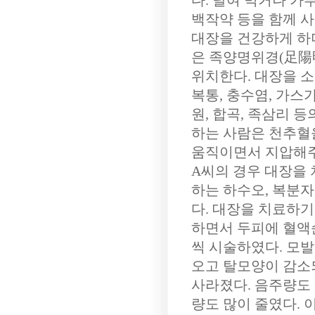
다. 달여 먹거나 가
백작약 등을 함께 
대장을 건강하게 하
은 족양명위경(足陽明
위치한다. 대장을 소
복통, 충수염, 가스
원, 합곡, 족삼리 
하는 사람은 천추혈
움직이면서 지압해주
A씨의 경우 대장을 
하는 하수오, 복분자
다. 대장을 치료하기
하면서 두피에 혈액
씩 시술하였다. 모발
오고 탈모양이 감소
사라졌다. 음주량도 
량도 많이 줄였다. 