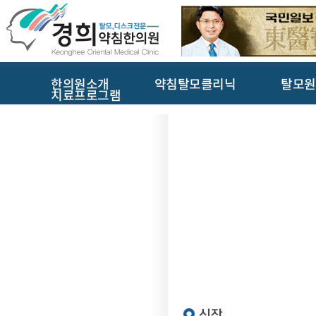
한의원소개
약침탈모클리닉
탈모원
치료프로그램