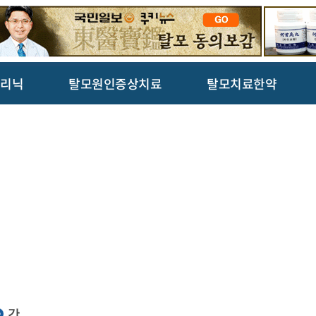
리닉
탈모원인증상치료
탈모치료한약