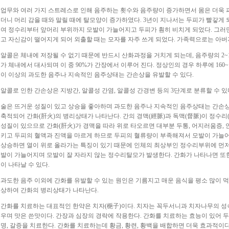
업무와 여러 가지 스트레스로 인해 음주하는 횟수와 음주량이 증가하면서 몸은 더욱
더니 머리 감을 때와 말릴 때에 탈모양이 증가하였다. 3년이 지나서는 두피가 빨갛게
여 정수리부터 앞머리 부위까지 모발이 가늘어지고 두피가 훤히 비치게 되었다. 그러
고 자신감이 떨어지게 되어 외출할 때는 모자를 자주 쓰게 되었다. 가족력으로는 아버
알콜은 체내에 저장될 수 없기 때문에 반드시 산화과정을 거치게 되는데, 음주량의 2~10
가 체내에서 대사되며 이 중 90%가 간장에서 이루어 진다. 정상인의 경우 하루에 160
이 이상의 과도한 음주나 지속적인 음주상태는 간손상을 유발할 수 있다.
알콜로 인한 간손상은 지방간, 알콜성 간염, 알콜성 간경변 등의 3단계로 분류할 수 있
술은 뜨거운 성질이 있고 상승을 좋아하며 과도한 음주나 지속적인 음주상태는 간손상
축적되어 간화(肝火)의 병리상태가 나타난다. 간의 경맥(經脈)과 독맥(督脈)이 정수리
성질이 있으므로 간화(肝火)가 경맥을 따라 위로 타오르면 대부분 두통, 어지러움증, 안
키고 두피의 혈액과 진액을 마르게 하므로 두피의 혈류량이 부족해져서 모발이 가늘어
상승하면 열이 위로 올라가는 특징이 있기 때문에 인체의 최상부인 정수리부위에 먼저
발이 가늘어지며 모발이 잘 자라지 않는 정수리탈모가 발생한다. 간화가 나타나면 또한 
이 나타날 수 있다.
과도한 음주 이외에 간화를 유발할 수 있는 원인은 기름지고 매운 음식을 평소 많이 먹
상하여 간화의 병리상태가 나타난다.
간화를 치료하는 대표적인 한약은 치자(梔子)이다. 치자는 꼭두서니과 치자나무의 성
우며 맛은 쓴맛이다. 간장과 심장의 경락에 작용한다. 간화를 치료하는 효능이 있어 두통
명, 갈증을 치료한다. 간화를 치료하는데 황금, 황련, 황백을 배합하면 더욱 효과적이다