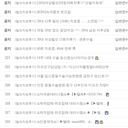
공지
[20대여성탈모]약침18회차후기"모발이쑥쑥"
답변준
[
탈모치료후기
]
공지
[KBS]녹색충전 토요일
답변준
[
탈모치료후기
]
공지
30대 산후 탈모 (16회) 치료중 ...... 소연맘 ^+^
답변준
[
탈모치료후기
]
공지
약침 20번 정도 맞았어요~^^- 20대 남성 지루성탈모/ 이야기
답변준
[
탈모치료후기
]
공지
30대 여성탈모 15회차후기 - 관촌수필
답변준
[
탈모치료후기
]
공지
60회 치료중, 40세-면목 男
답변준
[
탈모치료후기
]
323
14주 낙태 수술 임신증상사라지는경우
[
탈모치료후기
]
322
미프진구입상담 | 카 | 익산시약물중절(낙태)산부인과
[
탈모치료후기
]
321
서울 임신중절수술가능한병원 금천구 임신초기낙태수술비
[
탈모치료후기
]
320
인천 중절수술병원 동구 산부인과 미프진 처방비용 미프진…
[
탈모치료후기
]
319
♨️자격증대리시험♨️◈【▶텔레♥:+8210-794…
[
탈모치료후기
]
318
♨️제작업체-위조업체-대리시험♨️◈【▶텔레…
[
탈모치료후기
]
317
♨️제작업체-위조업체-대리시험♨️ ◈【▶텔…
[
탈모치료후기
]
316
♨️민증제작♨️▷▶텔레: muu4466」♨️…
[
탈모치료후기
]