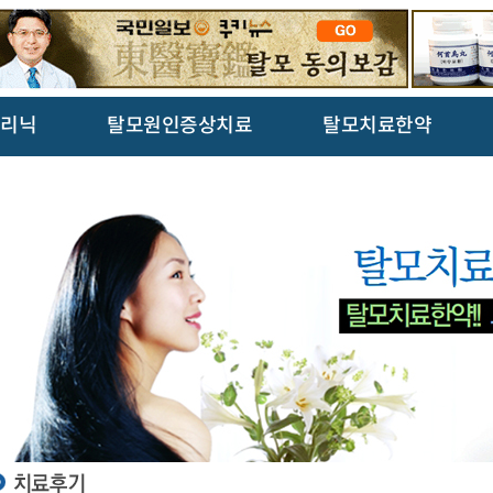
리닉
탈모원인증상치료
탈모치료한약