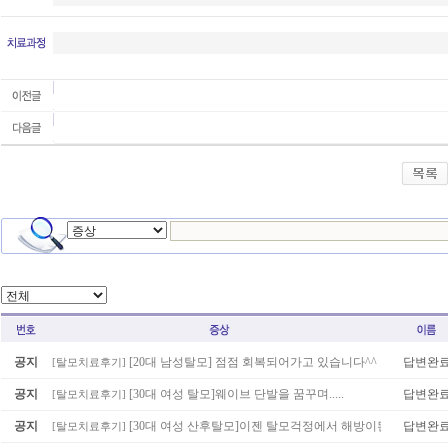
공지
[20대 남성탈모] 점점 회복되어가고 있습니다^^
답변완
[
탈모치료후기
]
공지
[30대 여성 탈모]웨이브 단발을 꿈꾸며.....
답변완
[
탈모치료후기
]
공지
[30대 여성 산후탈모]이젠 탈모걱정에서 해방이된것같아요..
답변완
[
탈모치료후기
]