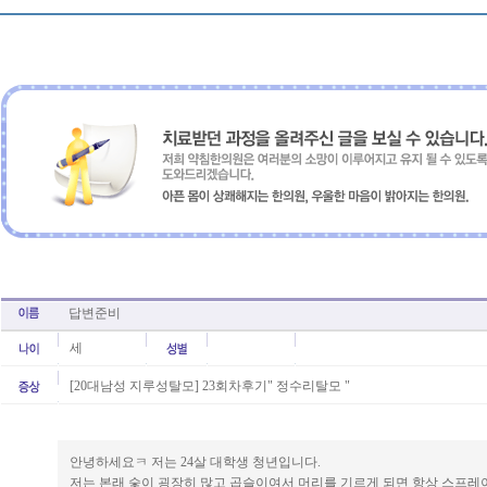
답변준비
세
[20대남성 지루성탈모] 23회차후기" 정수리탈모 "
안녕하세요ㅋ 저는 24살 대학생 청년입니다.
저는 본래 숯이 굉장히 많고 곱슬이여서 머리를 기르게 되면 항상 스프레