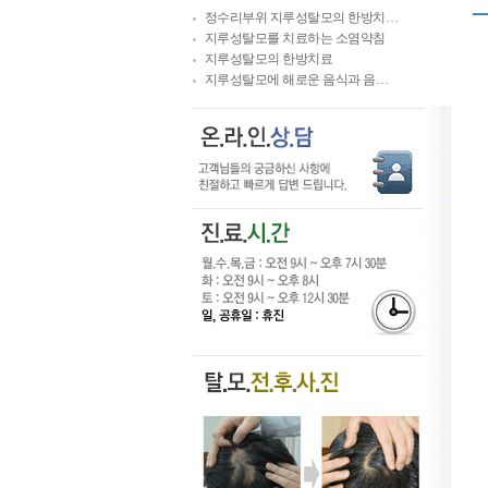
정수리부위 지루성탈모의 한방치…
지루성탈모를 치료하는 소염약침
지루성탈모의 한방치료
지루성탈모에 해로운 음식과 음…