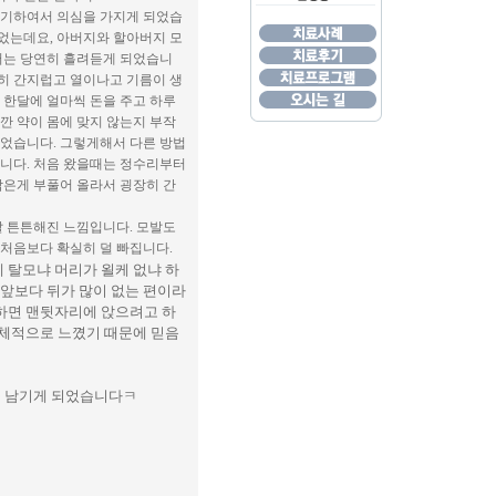
예기하여서 의심을 가지게 되었습
없었는데요, 아버지와 할아버지 모
저는 당연히 흘려듣게 되었습니
히 간지럽고 열이나고 기름이 생
 한달에 얼마씩 돈을 주고 하루
깐 약이 몸에 맞지 않는지 부작
되었습니다. 그렇게해서 다른 방법
니다. 처음 왔을때는 정수리부터
작은게 부풀어 올라서 굉장히 간
말 튼튼해진 느낌입니다. 모발도
 처음보다 확실히 덜 빠집니다.
 탈모냐 머리가 욀케 없냐 하
 앞보다 뒤가 많이 없는 편이라
하면 맨뒷자리에 앉으려고 하
신체적으로 느꼈기 때문에 믿음
를 남기게 되었습니다ㅋ