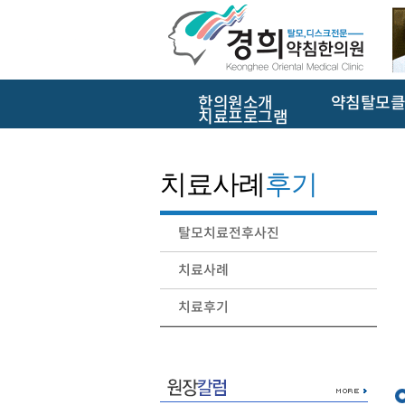
한의원소개
약침탈모클
치료프로그램
치료사례
후기
탈모치료전후사진
치료사례
치료후기