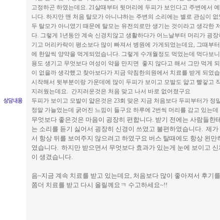
고정하곤 하였는데요. 21살때부터 뒷머리에 두피가 보인다고 주변에서 
니다. 하지만 맨 처음 탈모가 아니냐하는 주변의 소리에는 별로 관심이 
두 탈모가 아니였기 때문에 탈모는 유전의로만 생기는 것이라고 생각한 
다. 그렇게 1년동안 계속 신경치않고 생활하다가 어느날부터 머리가 굉장
기고 머리카락이 평소보다 많이 빠져서 병원에 가게되었는데요, 그때부터
에 한알씩 양약을 먹게되었습니다. 그렇게 수개월정도 먹었는데 먹다보니
용도 생기고 무엇보다 여성이 약을 만지면 좋지 않다고 해서 그만 먹게 
이 없을까 생각했고 찾아보다가 지금 약침한의원에서 치료를 받게 되었습
시작해서 뒷부분이랑 가운데에 많이 두피가 보이고 모발도 얇고 빨갛고 
지러웠는데요. 간지러운것은 처음 맞고 나서 바로 없어졌구요
두피가 보이고 모발이 얇은것은 23회 맞은 지금 처음보다 두피부터가 정
정말 가늘었는데 굵어진 느낌이 들구요 하루에 2번씩 머리를 감고 있는데
무엇보다 좋은것은 마음이 굉장히 편합니다. 받기 전에는 사람들한테
는 소리를 듣기 싫어서 굉장히 신경이 쓰였고 불편하였습니다. 제가
서 항상 뒤를 보여주지 않으려고 하였구요 버스 탈때에도 항상 왼만
였습니다. 하지만 받으면서 무엇보다 효과가 있는게 눈에 보이고 
이 생겼습니다.
음~지금 계속 치료를 받고 있는데요, 처음보다 많이 좋아져서 후기
쫌더 치료를 받고 다시 올릴께요ㅋ 수고하세요~!!