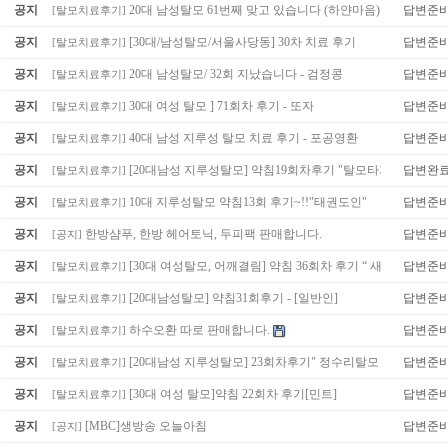
공지
20대 남성탈모 61번째 맞고 있습니다 (하얀마음)
답변준
[
탈모치료후기
]
공지
[30대/남성탈모/서울사당동] 30차 치료 후기
답변준
[
탈모치료후기
]
공지
20대 남성탈모/ 32회 지났습니다 - 검정콩
답변준
[
탈모치료후기
]
공지
30대 여성 탈모 ] 71회차 후기 - 또자
답변준
[
탈모치료후기
]
공지
40대 남성 지루성 탈모 치료 후기 - 포공영환
답변준
[
탈모치료후기
]
공지
[20대남성 지루성탈모] 약침19회차후기 "탈모타파"
답변완
[
탈모치료후기
]
공지
10대 지루성탈모 약침13회 후기~!!"태권도인"
답변준
[
탈모치료후기
]
공지
한방샴푸, 한방 헤어토닉, 두피팩 판매합니다.
답변준
[
공지
]
공지
[30대 여성탈모, 어깨결림] 약침 36회차 후기 “ 새봄 ”
답변준
[
탈모치료후기
]
공지
[20대남성탈모] 약침31회후기 - [일반인]
답변준
[
탈모치료후기
]
공지
하수오환 따로 판매합니다.
답변준
[
탈모치료후기
]
공지
[20대남성 지루성탈모] 23회차후기" 정수리탈모 "
답변준
[
탈모치료후기
]
공지
[30대 여성 탈모]약침 22회차 후기[민트]
답변준
[
탈모치료후기
]
공지
[MBC]생방송 오늘아침
답변준
[
공지
]