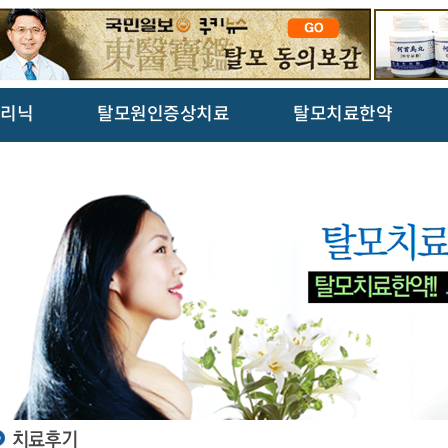
리닉
탈모원인증상치료
탈모치료한약