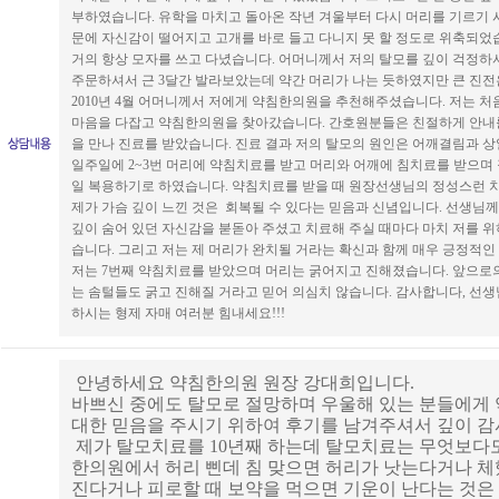
부하였습니다. 유학을 마치고 돌아온 작년 겨울부터 다시 머리를 기르기
문에 자신감이 떨어지고 고개를 바로 들고 다니지 못 할 정도로 위축되었
거의 항상 모자를 쓰고 다녔습니다. 어머니께서 저의 탈모를 깊이 걱정
주문하셔서 근 3달간 발라보았는데 약간 머리가 나는 듯하였지만 큰 진전
2010년 4월 어머니께서 저에게 약침한의원을 추천해주셨습니다. 저는 
마음을 다잡고 약침한의원을 찾아갔습니다. 간호원분들은 친절하게 안내
을 만나 진료를 받았습니다. 진료 결과 저의 탈모의 원인은 어깨결림과 
일주일에 2~3번 머리에 약침치료를 받고 머리와 어깨에 침치료를 받으며
일 복용하기로 하였습니다. 약침치료를 받을 때 원장선생님의 정성스런 
제가 가슴 깊이 느낀 것은 회복될 수 있다는 믿음과 신념입니다. 선생님
깊이 숨어 있던 자신감을 붇돋아 주셨고 치료해 주실 때마다 마치 저를 
습니다. 그리고 저는 제 머리가 완치될 거라는 확신과 함께 매우 긍정적인
저는 7번째 약침치료를 받았으며 머리는 굵어지고 진해졌습니다. 앞으로의
는 솜털들도 굵고 진해질 거라고 믿어 의심치 않습니다. 감사합니다, 선생
하시는 형제 자매 여러분 힘내세요!!!
안녕하세요 약침한의원 원장 강대희입니다.
바쁘신 중에도 탈모로 절망하며 우울해 있는 분들에게
대한 믿음을 주시기 위하여 후기를 남겨주셔서 깊이 감
제가 탈모치료를 10년째 하는데 탈모치료는 무엇보다
한의원에서 허리 삔데 침 맞으면 허리가 낫는다거나 체
진다거나 피로할 때 보약을 먹으면 기운이 난다는 것은