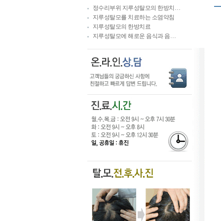
정수리부위 지루성탈모의 한방치…
지루성탈모를 치료하는 소염약침
지루성탈모의 한방치료
지루성탈모에 해로운 음식과 음…