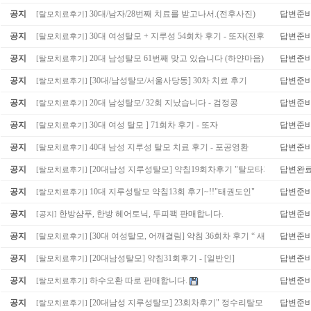
공지
30대/남자/28번째 치료를 받고나서.(전후사진)
답변준
[
탈모치료후기
]
공지
30대 여성탈모 + 지루성 54회차 후기 - 또자(전후사진)
답변준
[
탈모치료후기
]
(1)
공지
20대 남성탈모 61번째 맞고 있습니다 (하얀마음)
답변준
[
탈모치료후기
]
공지
[30대/남성탈모/서울사당동] 30차 치료 후기
답변준
[
탈모치료후기
]
공지
20대 남성탈모/ 32회 지났습니다 - 검정콩
답변준
[
탈모치료후기
]
공지
30대 여성 탈모 ] 71회차 후기 - 또자
답변준
[
탈모치료후기
]
공지
40대 남성 지루성 탈모 치료 후기 - 포공영환
답변준
[
탈모치료후기
]
공지
[20대남성 지루성탈모] 약침19회차후기 "탈모타파"
답변완
[
탈모치료후기
]
공지
10대 지루성탈모 약침13회 후기~!!"태권도인"
답변준
[
탈모치료후기
]
공지
한방샴푸, 한방 헤어토닉, 두피팩 판매합니다.
답변준
[
공지
]
공지
[30대 여성탈모, 어깨결림] 약침 36회차 후기 “ 새봄 ”
답변준
[
탈모치료후기
]
공지
[20대남성탈모] 약침31회후기 - [일반인]
답변준
[
탈모치료후기
]
공지
하수오환 따로 판매합니다.
답변준
[
탈모치료후기
]
공지
[20대남성 지루성탈모] 23회차후기" 정수리탈모 "
답변준
[
탈모치료후기
]