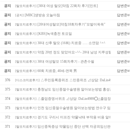
공지
[30대 여성 탈모]약침 22회차 후기[민트]
답변준
[
탈모치료후기
]
공지
[MBC]생방송 오늘아침
답변준
[
공지
]
공지
[20대여성탈모]약침18회차후기"모발이쑥쑥"
답변준
[
탈모치료후기
]
공지
[KBS]녹색충전 토요일
답변준
[
탈모치료후기
]
공지
30대 산후 탈모 (16회) 치료중 ...... 소연맘 ^+^
답변준
[
탈모치료후기
]
공지
약침 20번 정도 맞았어요~^^- 20대 남성 지루성탈모/ 이야기
답변준
[
탈모치료후기
]
공지
30대 여성탈모 15회차후기 - 관촌수필
답변준
[
탈모치료후기
]
공지
60회 치료중, 40세-면목 男
답변준
[
탈모치료후기
]
376
△주민등록증위조 △민증위조 ⊿상담: DaLin4989ѕ…
[
디스크치료후기
]
375
충청남도 임신중절수술병원 알아보는방법 홍성군 임신중절
[
탈모치료후기
]
374
△졸업증명서위조 ⊿상담: DaLin4989⭕△졸업장…
[
탈모치료후기
]
373
인천 임신중절수술병원 알아보는방법 연수구 임신중절수술
[
탈모치료후기
]
372
경기도 구리시 미프진 약물낙태 부작용 비용 알아보기
[
탈모치료후기
]
371
임신중독증상 약물임신 중단 선택 자궁외임신판정
[
탈모치료후기
]