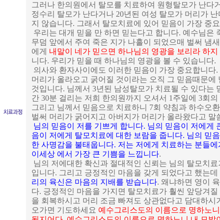
그러나 한의원에서 탈모를 치료하여 원형탈모가 난다거
정수리 탈모가 난다거나 20년된 여성 탈모가 머리가 난
지 않습니다. 그래서 탈모치료에 있어 믿음이 가장 중
우리는 대개 믿을 만 하면 믿는다고 합니다. 예수님은 
무덤 앞에서 주여 죽은 지가 나흘이 되었으매 벌써 냄
에게
내말이 네가 믿으면 하나님의 영광을 보리라 하
니다. 우리가 믿을 때 하나님의 영광을 볼 수 있습니다.
의사와 환자사이에도 이러한 믿음이 가장 중요합니다.
머리가 올라오고 굵어질 것이라는 오직 그 믿음때문에 
것입니다. 님께서 3년된 남성탈모가 치료될 수 있다는 
간 30분 걸리는 저희 한의원까지 오셔서 1주일에 3회의
그리고 님께서 믿음으로 치료하니 7회 약침과 하수오환
벌써 머리가 굵어지고 아버지가 머리가 올라왔다고 말
님의 믿음이 저를 기쁘게 합니다. 님의 믿음이 저에게 큰
음이 저에게 탈모치료에 대한 보람을 줍니다. 님의 믿
한 사명감을 불태웁니다. 저는 저에게 치료하는 분들에
이세상 에서 가장 큰 기쁨을 느낍니다
.
님의 저에대한 확신과 절대적인 신뢰는 님의 탈모치료
입니다. 그리고 긍정적인 마음을 갖게 되었다고 했는데
리의 육신은 마음의 지배를 받습니다
. 왜냐하면 영이 
다. 긍정적인 마음을 가지면 탈모치료가 훨씬 앞당겨질
을 회복하시고 머리 조금 빠져도 상관없다고 담대하시기
오가면 기도하세요
예수그리스도의 이름으로 명하노니
될지어다, 예수그리스도의 이름으로 명하노니 내 모발이