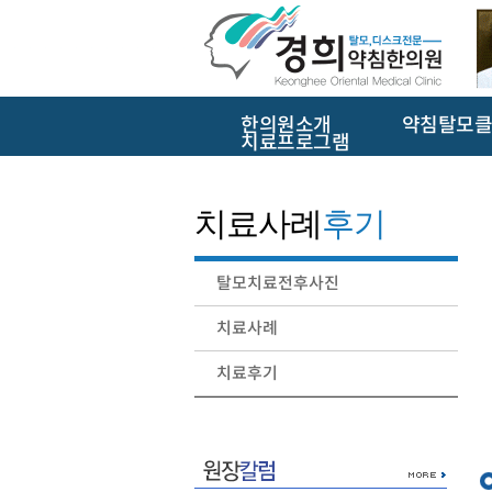
한의원소개
약침탈모클
치료프로그램
치료사례
후기
탈모치료전후사진
치료사례
치료후기