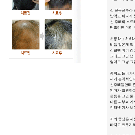
전 운동선수라 
밥먹고 쉬다가 
선 후배의 스트
땀흘리면 머리 
초등학교 5~6
비듬 같은게 막
심할땐 머리 감
그래도 그냥 냅 
엄마도 그냥 그
중학교 들어가서
제가 본격적인 
선후배들한테 혼
엄마가 발견하
운동을 그만 둘
다른 피부과 가
인터넷 기사 
저의 증상은 지
빠지고 뾰루지