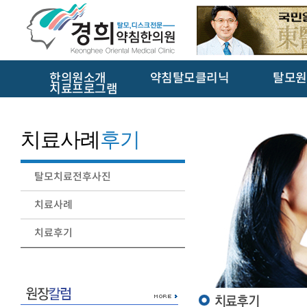
한의원소개
약침탈모클리닉
탈모원
치료프로그램
치료사례
후기
탈모치료전후사진
치료사례
치료후기