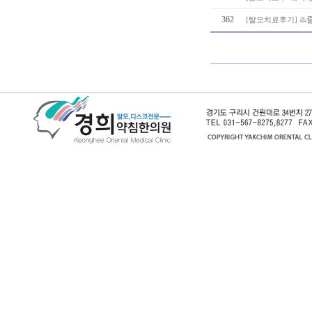
362
♨️
[
탈모치료후기
]