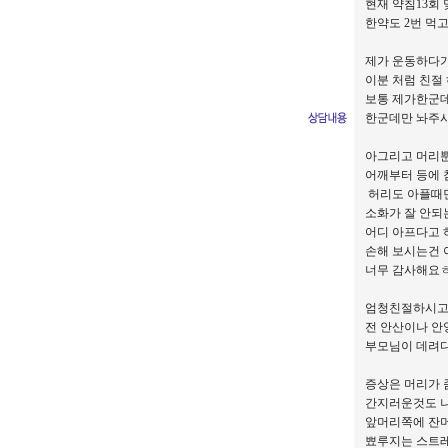
현재 약침13회
한약도 2번 먹
제가 운동하다가
이분 처럼 친절
보통 제가한군
한군데만 놔주
아그리고 머리
어깨부터 등에 
허리도 아플때면
소화가 잘 안되
어디 아프다고 
손해 보시는건 
너무 감사해요
엄청친절하시
전 안산이나 
부모님이 데려
증상은 머리가 
간지러운것도 
앞머리쪽에 잔머
뾰루지는 스트레