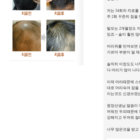
저는 54회차 치료
주 2회 꾸준히 침을
탈모는 2개월정도 
있죠 ~ 숱이 훨씬
머리위를 만져보면 
가르마 부분이 덜 
솔직히 이정도도 너
다 머리가 많이 나
이제 머리때문에 스
대로 머리숙여 잠을
이는것도 신경쓰였는
원장선생님 말씀이 
꺼워진 두피때문에 
강해지고 두꺼워 질
너무 많은것을 받고 있