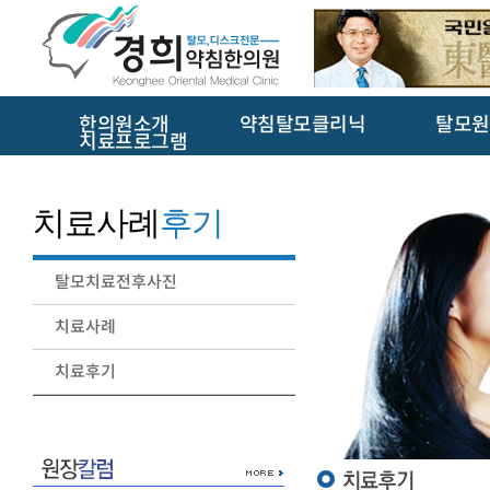
한의원소개
약침탈모클리닉
탈모원
치료프로그램
치료사례
후기
탈모치료전후사진
치료사례
치료후기